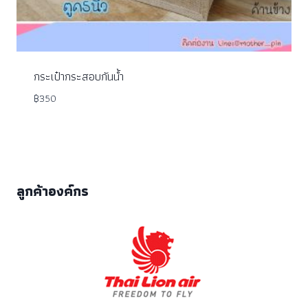
กระเป๋ากระสอบกันน้ำ
฿
350
ลูกค้าองค์กร