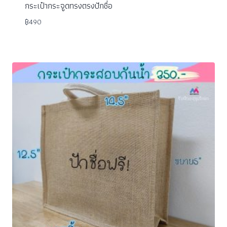
กระเป๋ากระจูดทรงตรงปักชื่อ
฿
490