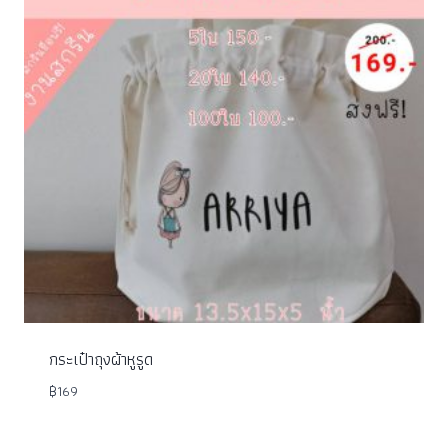
กระเป๋าถุงผ้าหูรูด
฿
169