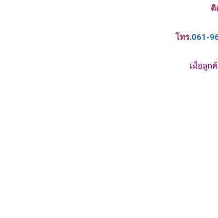
ต
โทร.
061-9
เมื่อลู