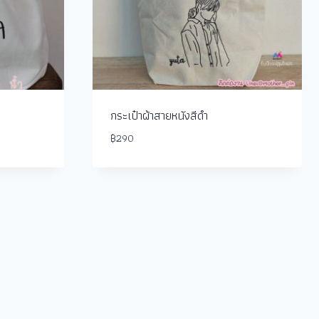
กระเป๋าผ้าสายหนังสีดำ
฿
290