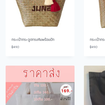
กระเป๋ากระจูดทรงคิมพร้อมปัก
กระเป๋ากร
฿
490
฿
490