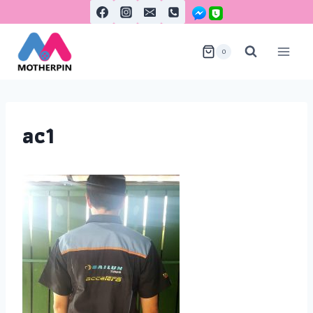
0
ac1