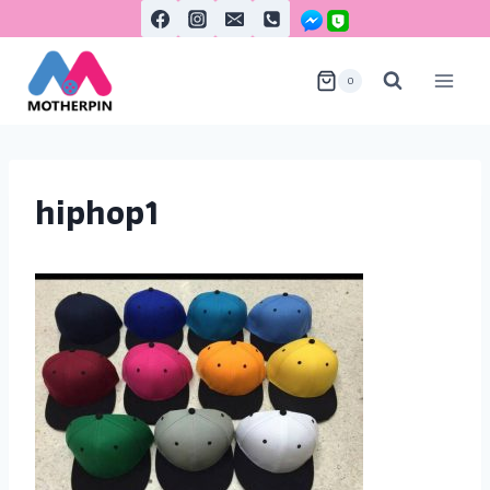
0
hiphop1