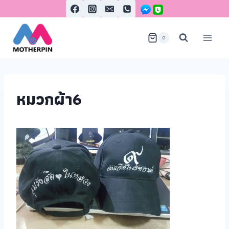
0
หมวกผ้า6