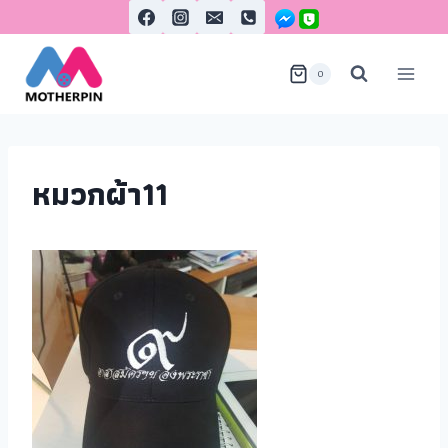
0
หมวกผ้า11