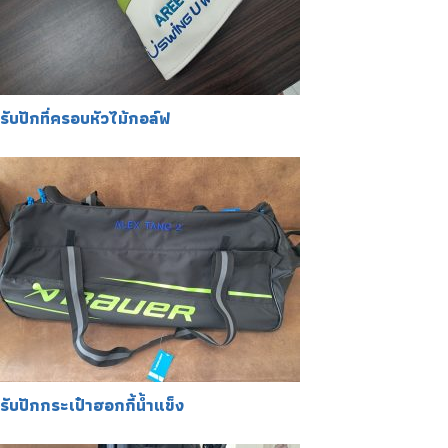
รับปักที่ครอบหัวไม้กอล์ฟ
รับปักกระเป๋าฮอกกี้น้ำแข็ง