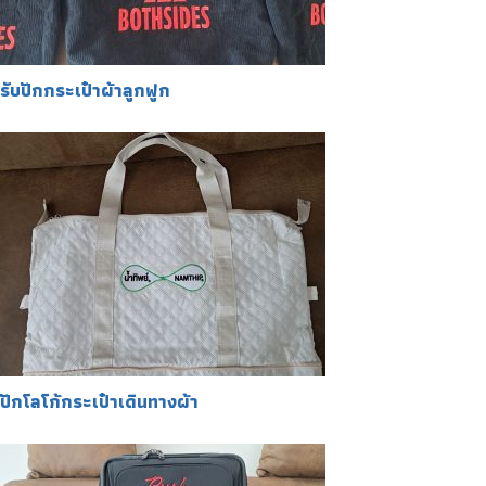
รับปักกระเป๋าผ้าลูกฟูก
ปักโลโก้กระเป๋าเดินทางผ้า