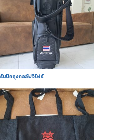
รับปักถุงกอล์ฟจีโฟร์