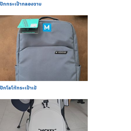
ปักกระเป๋ากลองฉาบ
ปักโลโก้กระเป๋าเป้