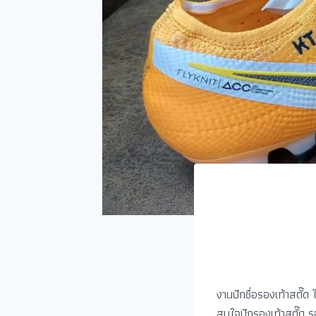
งานปักชื่อรองเท้าสตั๊ด 
สนใจปักรองเท้าสตั๊ด ร