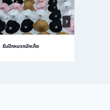
รับปักหมวกบักเก็ต
ปักชื่อก