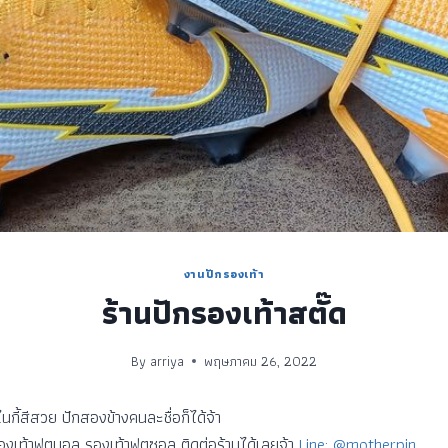
งานปักรองเท้า
ร้านปักรองเท้าสตั๊ด
By
arriya
พฤษภาคม 26, 2022
ไนกี้สีสวย ปักสองข้างคนละชื่อก็ได้จ้า
องเท้าฟุตบอล รองเท้าฟุตซอล ติดต่อร้านได้เลยจ้า
Line: @motherpin