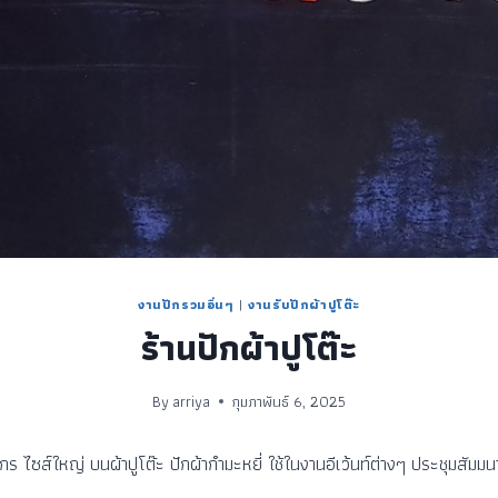
งานปักรวมอื่นๆ
|
งานรับปักผ้าปูโต๊ะ
ร้านปักผ้าปูโต๊ะ
By
arriya
กุมภาพันธ์ 6, 2025
กร ไซส์ใหญ่ บนผ้าปูโต๊ะ ปักผ้ากำมะหยี่ ใช้ในงานอีเว้นท์ต่างๆ ประชุมสัม