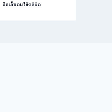
ปักเสื้อคนไข้คลินิค
รับปักผ้