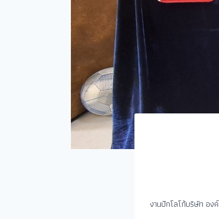
งานปักโลโก้บริษัท องค์