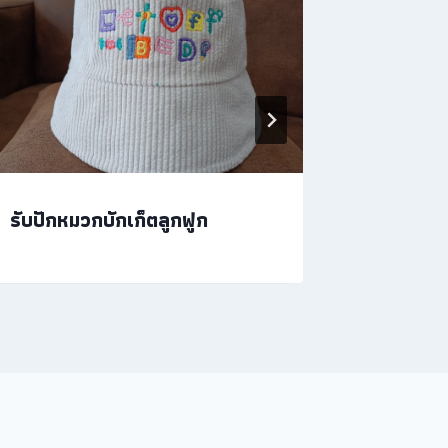
รับปักหมวกบักเก็ตลูกฟูก
ร้านปักเส