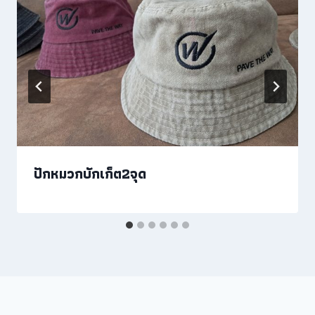
ปักหมวกบักเก็ต2จุด