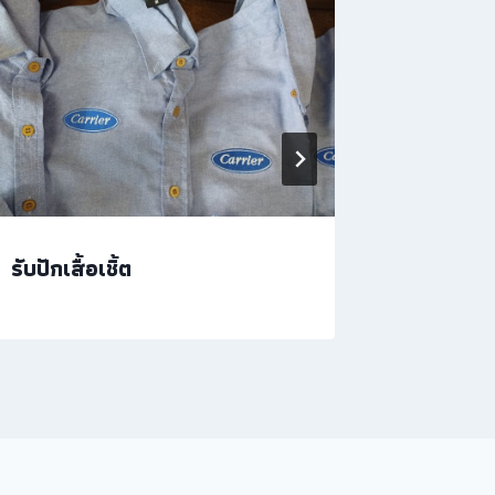
รับปักเสื้อเชิ้ต
ปักเสื้อเ