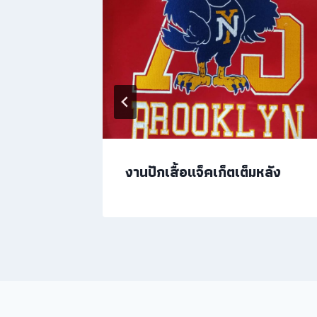
งานปักเสื้อแจ็คเก็ตเต็มหลัง