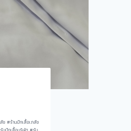
สัช #ร้านปักเสื้อเภสัช
รับปักเสื้อบริษัท #รับ