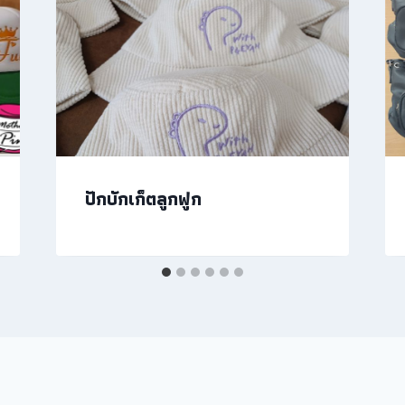
ปักบักเก็ตลูกฟูก