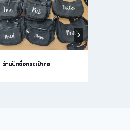
ร้านปักชื่อกระเป๋าถือ
งานปักเส