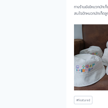
ทางร้านยังมีหมวกบักเ
สนใจปักหมวกบักเก็ตลู
#
featured