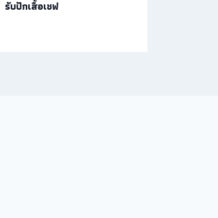
รับปักเสื้อเชฟ
รวมงานป