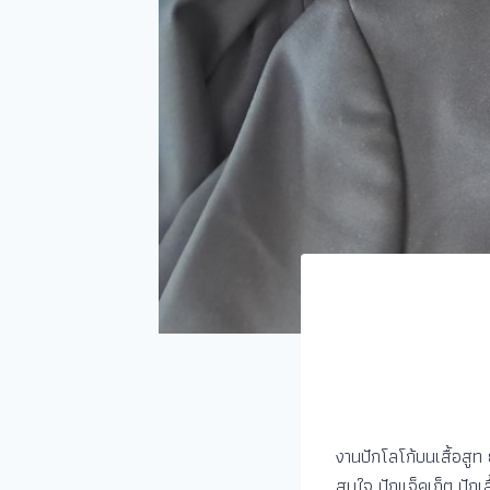
งานปักโลโก้บนเสื้อสูท
สนใจ ปักแจ็คเก็ต ปักเสื้