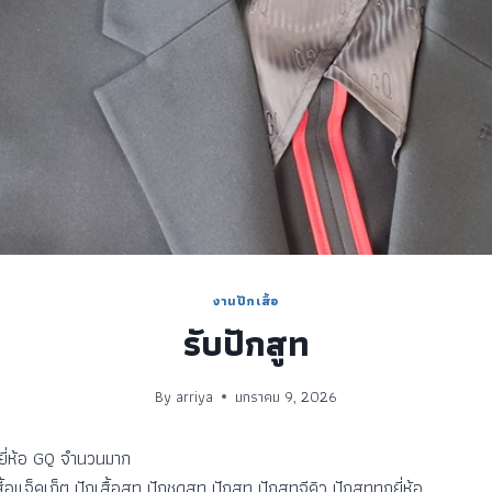
งานปักเสื้อ
รับปักสูท
By
arriya
มกราคม 9, 2026
 ยี่ห้อ GQ จำนวนมาก
อแจ็คเก็ต ปักเสื้อสูท ปักชุดสูท ปักสูท ปักสูทจีคิว ปักสูททุกยี่ห้อ