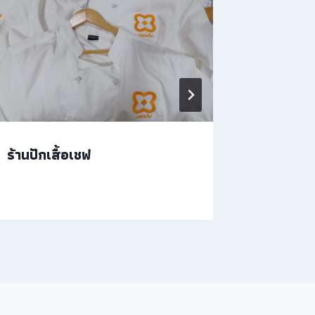
ร้านปักเสื้อเชฟ
รับปักเส
องค์กร