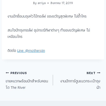
By
arriya
สิงหาคม 17, 2019
งานปักชื่อบนถุงหัวไม้กอล์ฟ ของขวัญสุดพิเศษ ไม่ซ้ำใคร
สนใจปักถุงกอล์ฟ อุปกรณืกีฬาต่างๆ ทำของขวัญพิเศษ ไม่
เหมือนใคร
ติดต่อ
Line: @motherpin
PREVIOUS
NEXT
ขายหมวกพร้อมปักสำหรับคอน
งานปักการ์ตูนแมวกระเป๋าถุง
โด The River
ผ้า