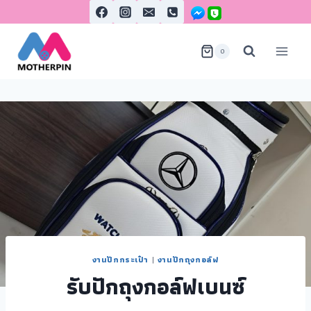
0
งานปักกระเป๋า
|
งานปักถุงกอล์ฟ
รับปักถุงกอล์ฟเบนซ์