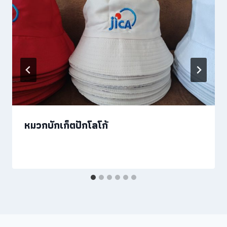
หมวกบักเก็ตปักโลโก้