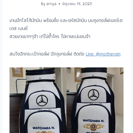
By
arriya
มิถุนายน 19, 2025
งานปักโลโก้นักบิน พร้อมชื่อ และรหัสนักบิน บนถุงกอล์ฟเมอร์เซ
เดส เบนซ์
สวยงามมากๆจ้า เท่ไม่ซ้ำใคร ไม่หายแน่นอนจ้า
สนใจปักกระเป๋ากอล์ฟ ปักถุงกอล์ฟ ติดต่อ
Line: @motherpin