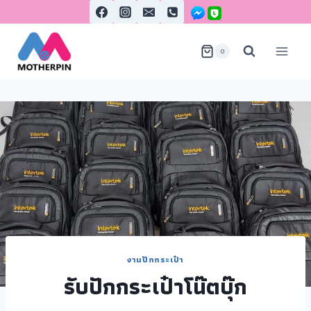
0
งานปักกระเป๋า
รับปักกระเป๋าโน๊ตบุ๊ก