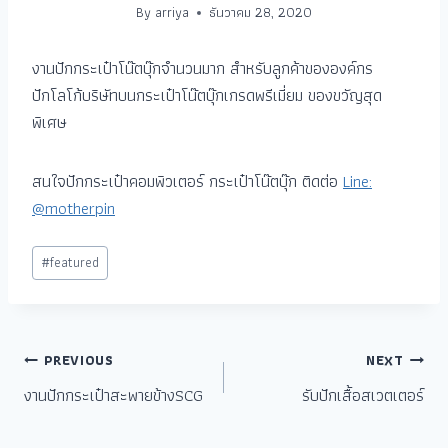
By
arriya
ธันวาคม 28, 2020
งานปักกระเป๋าโน๊ตบุ๊กจำนวนมาก สำหรับลูกค้าขององค์กร
ปักโลโก้บริษัทบนกระเป๋าโน๊ตบุ๊กเกรดพรีเมี่ยม ของขวัญสุด
พิเศษ
สนใจปักกระเป๋าคอมพิวเตอร์ กระเป๋าโน๊ตบุ๊ก ติดต่อ
Line:
@motherpin
#
featured
PREVIOUS
NEXT
งานปักกระเป๋าสะพายข้างSCG
รับปักเสื้อสเวตเตอร์