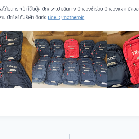
โลโก้บนกระเป๋าโน๊ตบุ๊ค ปักกระเป๋าเดินทาง ปักของชำร่วย ปักของแจก ปักขอ
าน ปักโลโก้บริษัท ติดต่อ
Line: @motherpin