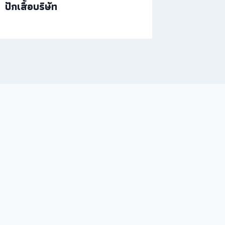
ปักเสื้อบริษัท
รับปักฝา