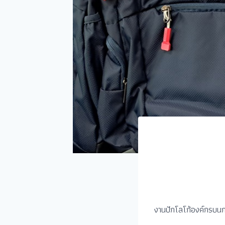
งานปักโลโก้องค์กรบนกร