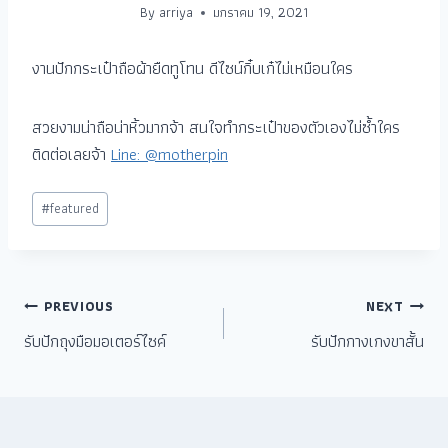
By
arriya
มกราคม 19, 2021
งานปักกระเป๋าถือผ้ายืดทูโทน ดีไซน์กิ๋บเก๋ไม่เหมือนใคร
สวยงามน่าถือน่าหิ้วมากจ้า สนใจทำกระเป๋าของตัวเองไม่ซ้ำใคร
ติดต่อเลยจ้า
Line: @motherpin
#
featured
PREVIOUS
NEXT
รับปักถุงมือมอเตอร์ไซค์
รับปักกางเกงขาสั้น