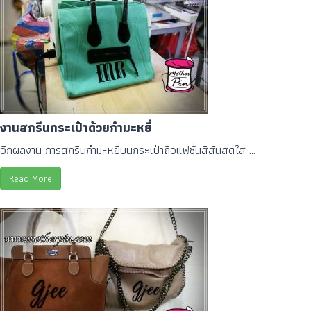
งานสกรีนกระเป๋าด้วยกำมะหยี่
อีกผลงาน การสกรีนกำมะหยี่บนกระเป๋าถือแฟชั่นสีสันสดใส ...
Read More