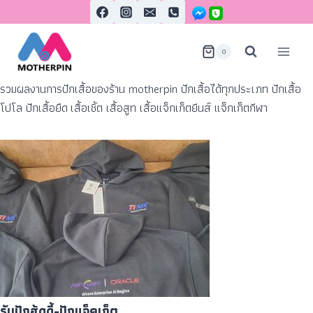
0
รวมผลงานการปักเสื้อของร้าน motherpin ปักเสื้อได้ทุกประเภท ปักเสื้อ
โปโล ปักเสื้อยืด เสื้อเชิ้ต เสื้อสูท เสื้อแจ็กเก็ตยีนส์ แจ็กเก็ตกีฬา
รับปักฮู้ดดี้-ปักแจ็คเก็ต