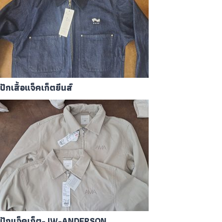
ปักเสื้อแจ็คเก็ตยีนส์
ปักแจ็คเก็ต-JW-ANDERSON