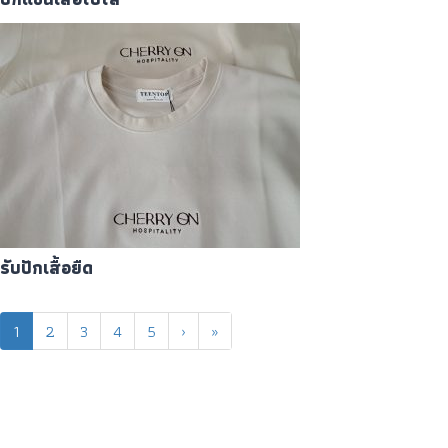
รับปักเสื้อยืด
1
2
3
4
5
›
»