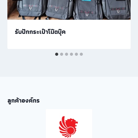
รับปักกระเป๋าโน๊ตบุ๊ค
ลูกค้าองค์กร