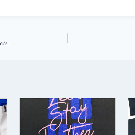
อดภัย