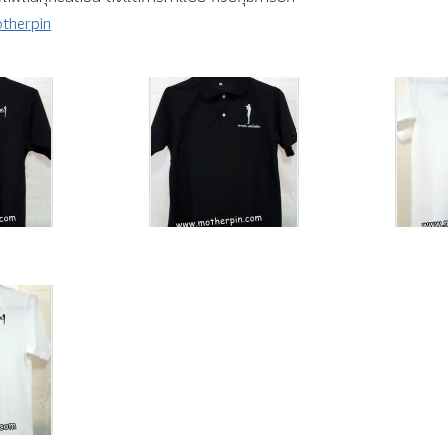
therpin