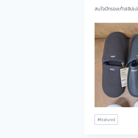
สนใจปักรองเท้าสลิปเปอร
#
featured