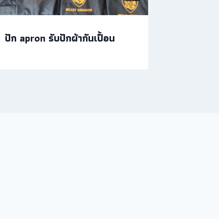
ปัก apron รับปักผ้ากันเปื้อน
รับปักหม