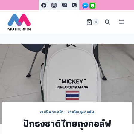
0
งานปักกระเป๋า
|
งานปักถุงกอล์ฟ
ปักธงชาติไทยถุงกอล์ฟ