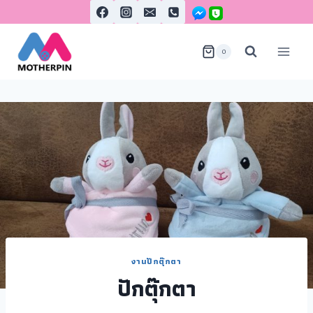
0
งานปักตุ๊กตา
ปักตุ๊กตา