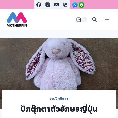
0
งานปักตุ๊กตา
ปักตุ๊กตาตัวอักษรญี่ปุ่น