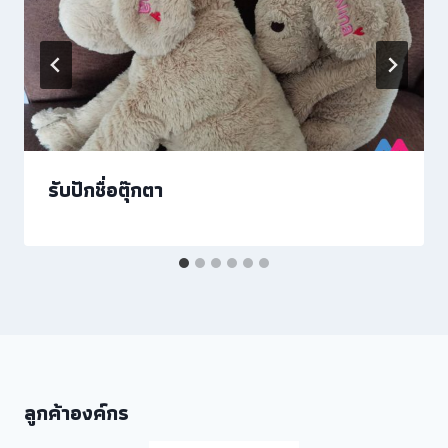
รับปักชื่อตุ๊กตา
ลูกค้าองค์กร