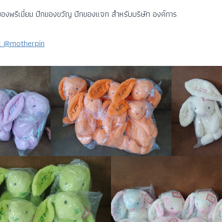
ของพรีเมี่ยม ปักของขวัญ ปักของแจก สำหรับบริษัท องค์การ
e: @motherpin