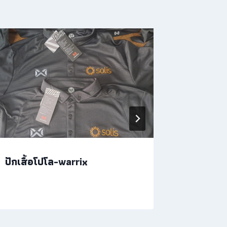
ปักเสื้อโปโล-warrix
ปักผ้าขน