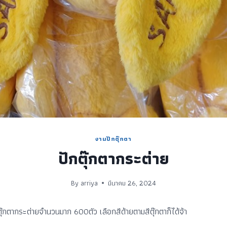
งานปักตุ๊กตา
ปักตุ๊กตากระต่าย
By
arriya
มีนาคม 26, 2024
ุ๊กตากระต่ายจำนวนมาก 600ตัว เลือกสีด้ายตามสีตุ๊กตาก็ได้จ้า