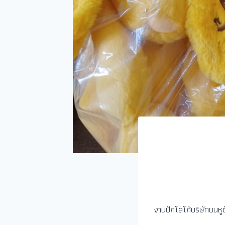
งานปักโลโก้บริษัทบนหูต