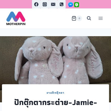
0
งานปักตุ๊กตา
ปักตุ๊กตากระต่าย-Jamie-