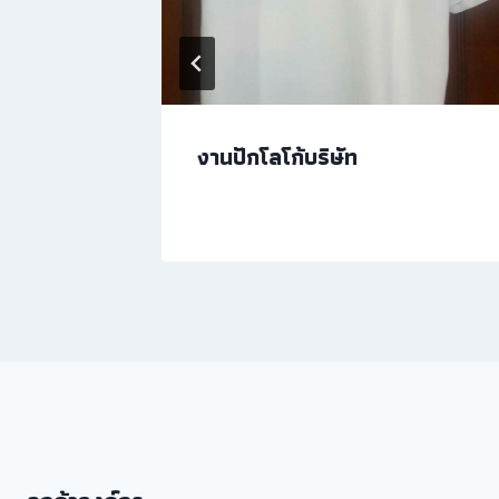
านสปา
งานปักโลโก้บริษัท