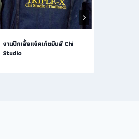
งานปักเสื้อแจ็คเก็ตยีนส์ Chi
ปักเสื้อฟ
Studio