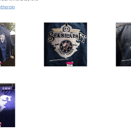
therpin