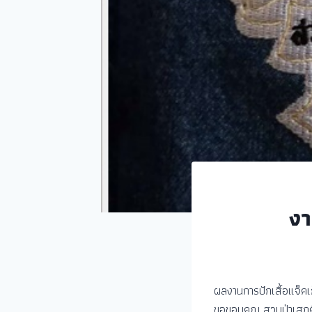
งา
ผลงานการปักเสื้อแจ็คเ
ขอขอบคุณ สวนป่าเสกศิล