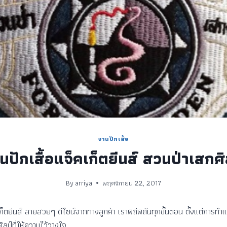
งานปักเสื้อ
นปักเสื้อแจ็คเก็ตยีนส์ สวนป่าเสกศิ
By
arriya
พฤศจิกายน 22, 2017
ก็ตยีนส์ ลายสวยๆ ดีไซน์จากทางลูกค้า เราพิถีพิถันทุกขั้นตอน ตั้งแต่การท
ป์ที่ให้ความไว้วางใจ