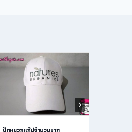
ปักหมวกแก๊ปจำนวนมาก
ปักเสื้อร