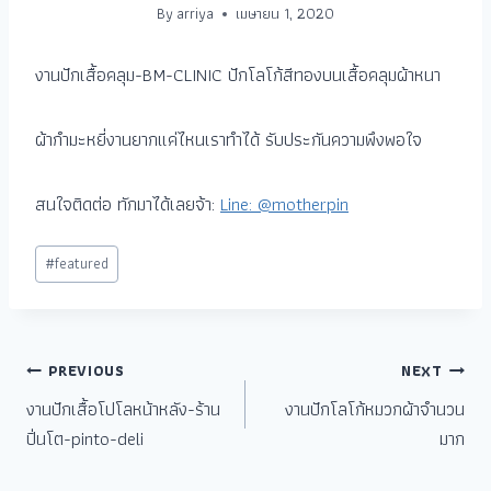
By
arriya
เมษายน 1, 2020
งานปักเสื้อคลุม-BM-CLINIC ปักโลโก้สีทองบนเสื้อคลุมผ้าหนา
ผ้ากำมะหยี่งานยากแค่ไหนเราทำได้ รับประกันความพึงพอใจ
สนใจติดต่อ ทักมาได้เลยจ้า:
Line: @motherpin
#
featured
PREVIOUS
NEXT
งานปักเสื้อโปโลหน้าหลัง-ร้าน
งานปักโลโก้หมวกผ้าจำนวน
ปิ่นโต-pinto-deli
มาก