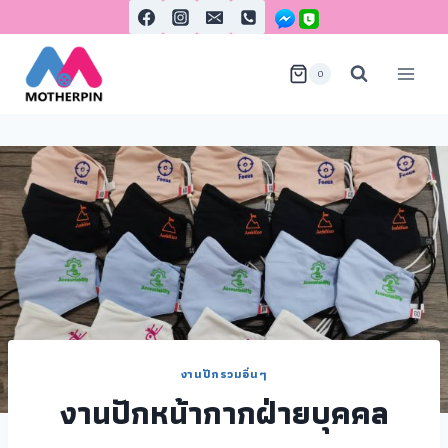
0
งานปักรวมอื่นๆ
งานปักหน้ากากฝ่ายบุคคล