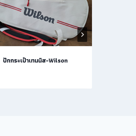
ปักกระเป๋าเทนนิส-Wilson
ปักผ้าขน