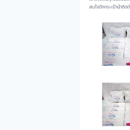
สนใจปักกระเป๋าผ้าติดต