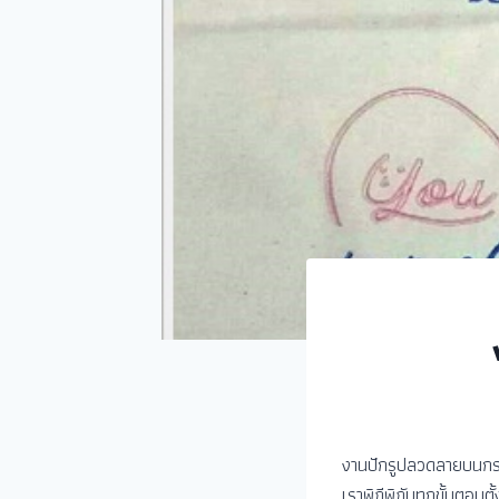
งานปักรูปลวดลายบนกระ
เราพิถีพิถันทุกขั้นตอ