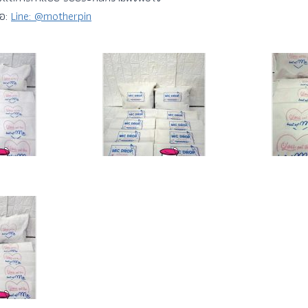
่อ:
Line: @motherpin