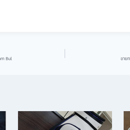
am Bul
ขายก