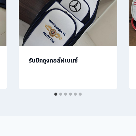
รับปักถุงกอล์ฟเบนซ์