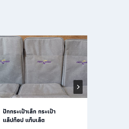
ปักกระเป๋าเล็ก กระเป๋า
รับปักโล
แล็ปท็อป แท็บเล็ต