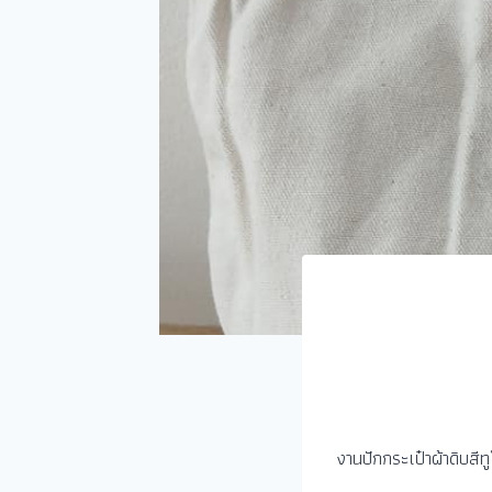
งานปักกระเป๋าผ้าดิบสีทูโ