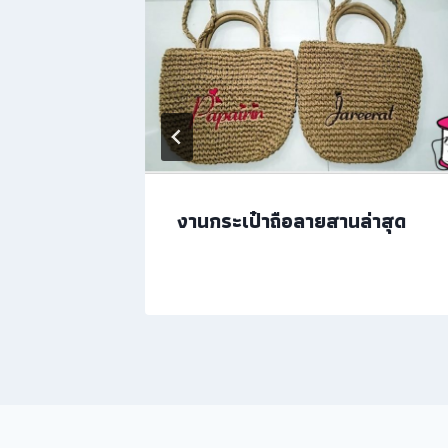
ฟ
งานกระเป๋าถือลายสานล่าสุด