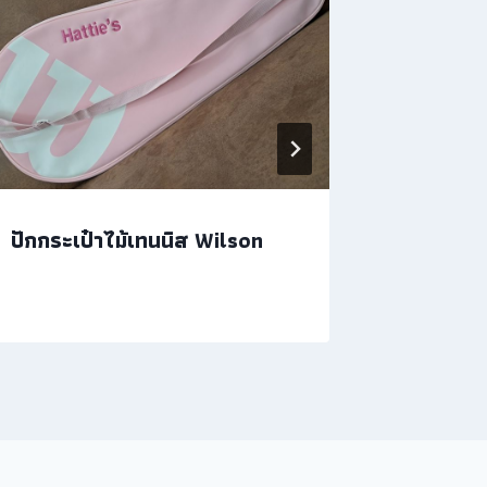
ปักกระเป๋าไม้เทนนิส Wilson
งานปักก
ของคุณ