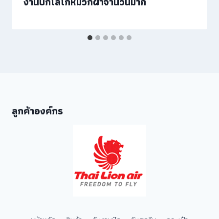
งานปักโลโก้หมวกผ้าจำนวนมาก
ลูกค้าองค์กร