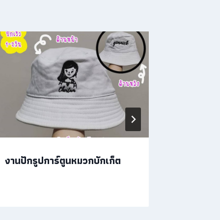
งานปักรูปการ์ตูนหมวกบักเก็ต
งานปัก
กลุ่มของ