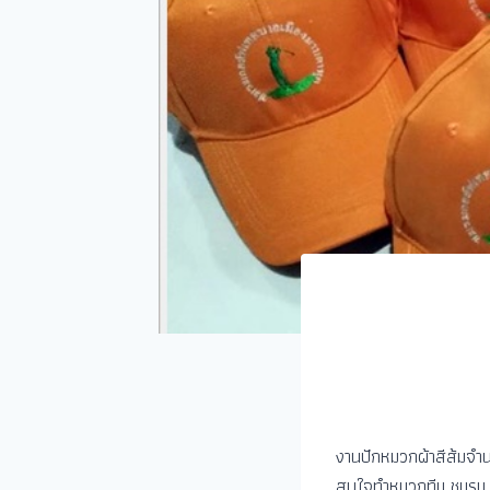
งานปักหมวกผ้าสีส้มจ
สนใจทำหมวกทีม ชมรม 