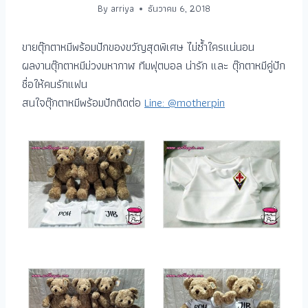
By
arriya
ธันวาคม 6, 2018
ขายตุ๊กตาหมีพร้อมปักของขวัญสุดพิเศษ ไม่ซ้ำใครแน่นอน
ผลงานตุ๊กตาหมีม่วงมหากาฬ ทีมฟุตบอล น่ารัก และ ตุ๊กตาหมีคู่ปัก
ชื่อให้คนรักแฟน
สนใจตุ๊กตาหมีพร้อมปักติดต่อ
Line: @motherpin