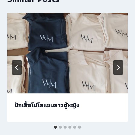
ปักเสื้อโปโลแขนยาวผู้หญิง