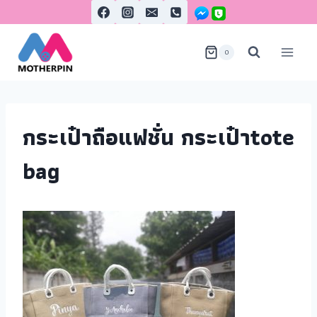
0
กระเป๋าถือแฟชั่น กระเป๋าtote
bag