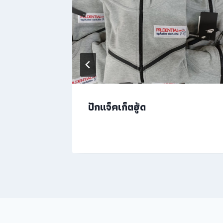
อสเวต
ปักแจ็คเก็ตฮู้ด