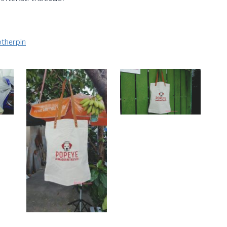
?
therpin