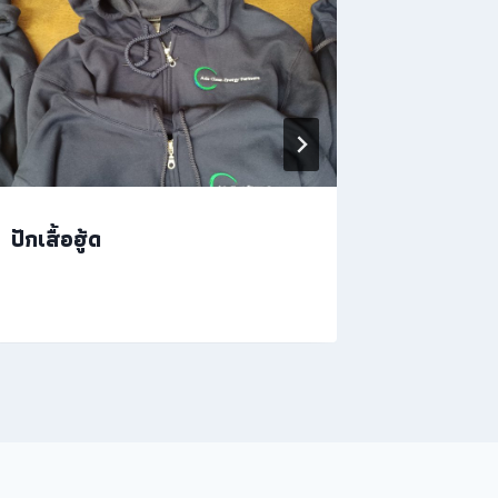
ปักเสื้อฮู้ด
งานปักกร