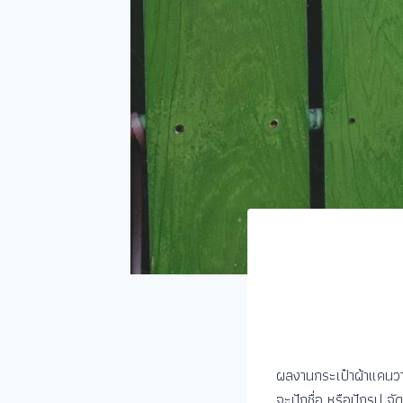
ผลงานกระเป๋าผ้าแคนวาส
จะปักชื่อ หรือปักรูป จั