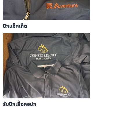
ปักแจ็คเก็ต
รับปักเสื้อคอปก