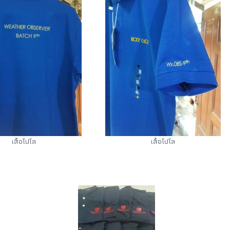
เสื้อโปโล
เสื้อโปโล