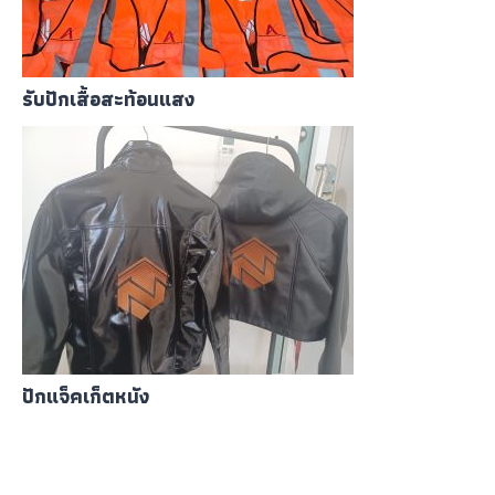
รับปักเสื้อสะท้อนแสง
ปักแจ็คเก็ตหนัง