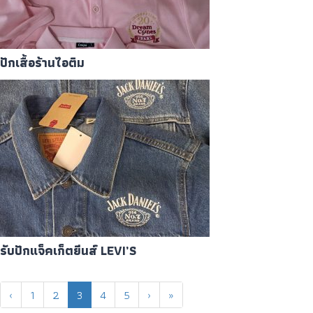
ปักเสื้อร้านไอติม
รับปักแจ็คเก็ตยีนส์ LEVI’S
‹
1
2
3
4
5
›
»