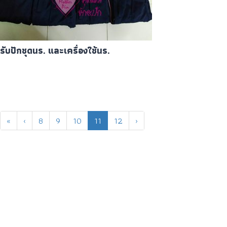
รับปักชุดนร. และเครื่องใช้นร.
«
‹
8
9
10
11
12
›