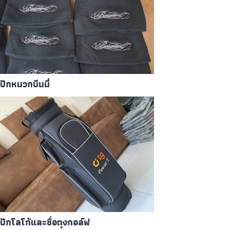
ปักหมวกบีนนี่
ปักโลโก้และชื่อถุงกอล์ฟ