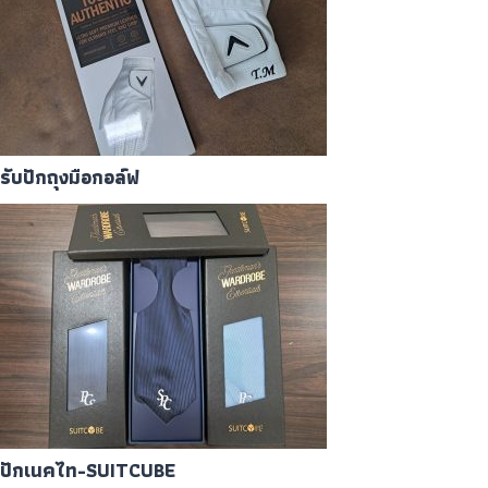
รับปักถุงมือกอล์ฟ
ปักเนคไท-SUITCUBE