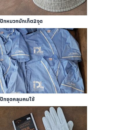
ปักหมวกบักเก็ต2จุด
ปักชุดคลุมคนไข้