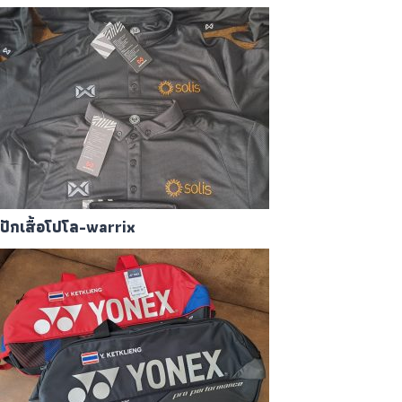
ปักเสื้อโปโล-warrix