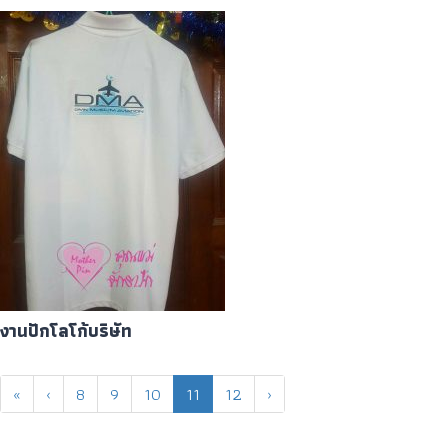
งานปักโลโก้บริษัท
«
‹
8
9
10
11
12
›