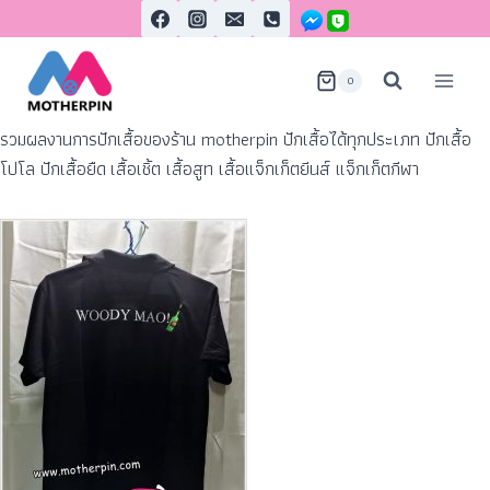
0
รวมผลงานการปักเสื้อของร้าน motherpin ปักเสื้อได้ทุกประเภท ปักเสื้อ
โปโล ปักเสื้อยืด เสื้อเชิ้ต เสื้อสูท เสื้อแจ็กเก็ตยีนส์ แจ็กเก็ตกีฬา