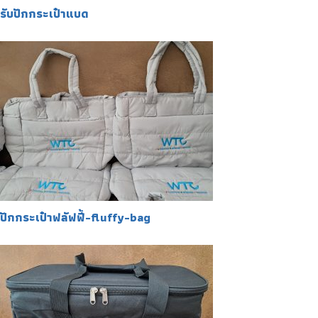
รับปักกระเป๋าแบด
ปักกระเป๋าฟลัฟฟี้-fluffy-bag