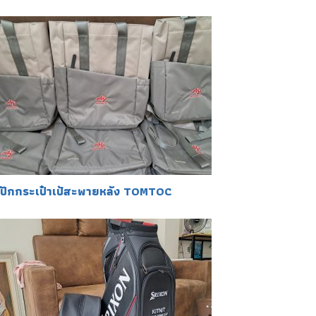
ปักกระเป๋าเป้สะพายหลัง TOMTOC