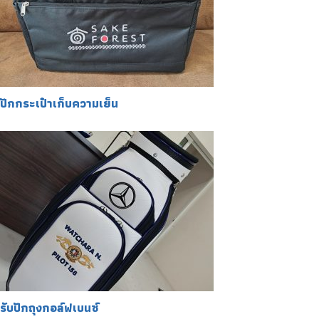
ปักกระเป๋าเก็บความเย็น
รับปักถุงกอล์ฟเบนซ์