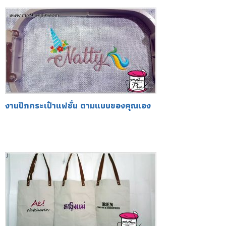
งานปักกระเป๋าแฟชั่น ตามแบบของคุณเอง