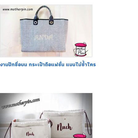
งานปักชื่อบน กระเป๋าถือแฟชั่น แบบไม่ซ้ำใคร