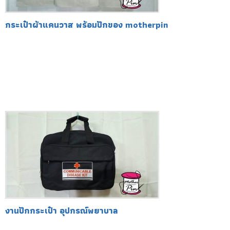
กระเป๋าผ้าแคนวาส พร้อมปักของ motherpin
งานปักกระเป๋า อุปกรณ์พยาบาล