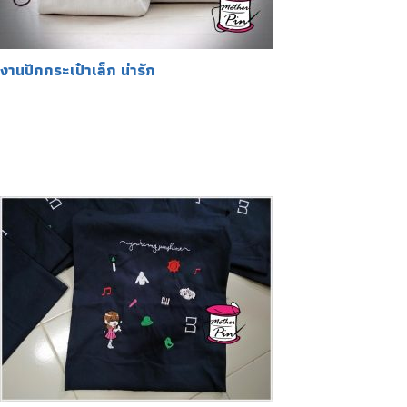
งานปักกระเป๋าเล็ก น่ารัก