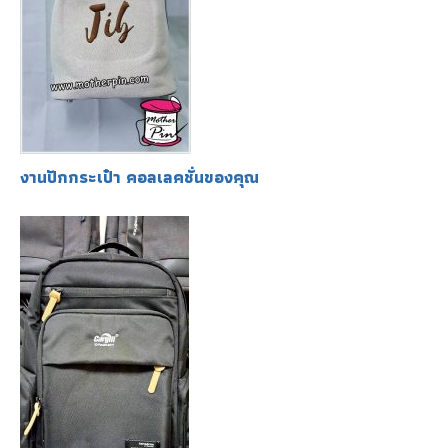
งานปักกระเป๋า คอลเลคชั่นของคุณ