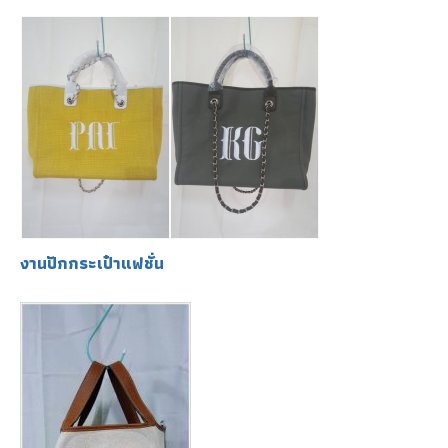
งานปักกระเป๋าแฟชั่น